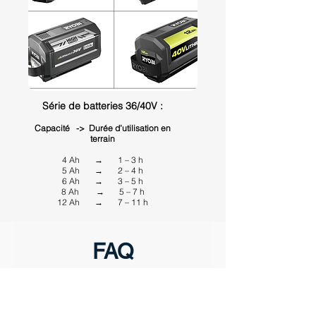
Série de batteries 36/40V :
Capacité -> Durée d’utilisation en
terrain
4 Ah → 1 – 3 h
5 Ah → 2 – 4 h
6 Ah → 3 – 5 h
8 Ah → 5 – 7 h
12 Ah → 7 – 11 h
FAQ
Le YAKwheel-P2 inclut-il une
batterie ?