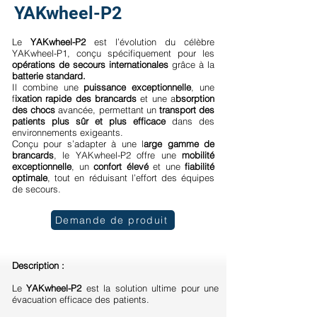
YAKwheel-P2
Le
YAKwheel-P2
est l’évolution du célèbre
YAKwheel-P1, conçu spécifiquement pour les
opérations de secours internationales
grâce à la
batterie standard.
Il combine une
puissance exceptionnelle
, une
f
ixation rapide des brancards
et une a
bsorption
des chocs
avancée, permettant un
transport des
patients plus sûr et plus efficace
dans des
environnements exigeants.
Conçu pour s’adapter à une l
arge gamme de
brancards
, le YAKwheel-P2 offre une
mobilité
exceptionnelle
, un
confort élevé
et une
fiabilité
optimale
, tout en réduisant l’effort des équipes
de secours.
Demande de produit
Description :
Le
YAKwheel-P2
est la solution ultime pour une
évacuation efficace des patients.