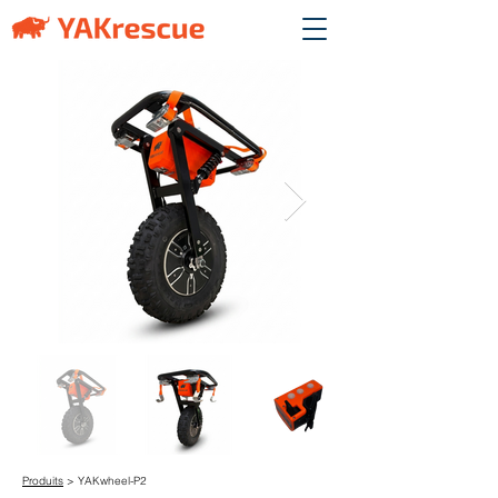
Produits
> YAKwheel-P2