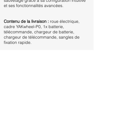
sauvetage grâce à sa configuration intuitive
et ses fonctionnalités avancées.
Contenu de la livraison :
roue électrique,
cadre YAKwheel-P0, 1x batterie,
télécommande, chargeur de batterie,
chargeur de télécommande, sangles de
fixation rapide.
Conquérez n'importe quel terrain
avec la roue de sauvetage la plus
puissante