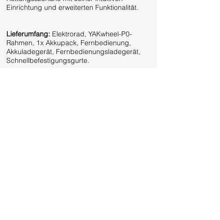
Einrichtung und erweiterten Funktionalität.
Lieferumfang:
Elektrorad, YAKwheel-P0-
Rahmen, 1x Akkupack, Fernbedienung,
Akkuladegerät, Fernbedienungsladegerät,
Schnellbefestigungsgurte.
Erobern Sie jedes Gelände mit dem
leistungsstärksten Rettungsrad